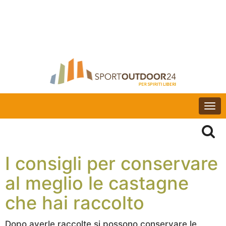
Togg
navi
I consigli per conservare
al meglio le castagne
che hai raccolto
Dopo averle raccolte si possono conservare le