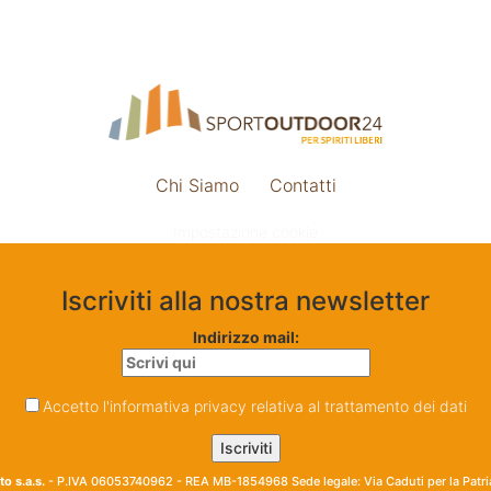
Chi Siamo
Contatti
Impostazione cookie
Iscriviti alla nostra newsletter
Indirizzo mail:
Accetto l'informativa privacy relativa al trattamento dei dati
o s.a.s.
- P.IVA 06053740962 - REA MB-1854968 Sede legale: Via Caduti per la Patr