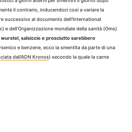
istici a giorni alterni per smentirli il giorno dopo
nte il contrario, inducendoci così a variare la
ore successivo al documento dell’International
c) e dell’Organizzazione mondiale della sanità (Oms)
 wurstel, salsiccie e prosciutto sarebbero
rsenico e benzene, ecco la smentita da parte di una
nciata dall’ADN Kronos
) secondo la quale la carne