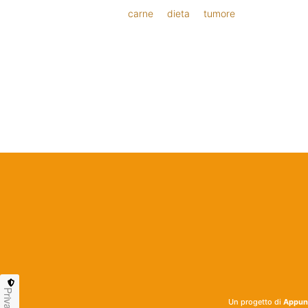
carne
dieta
tumore
Privacy
Un progetto di
Appunt