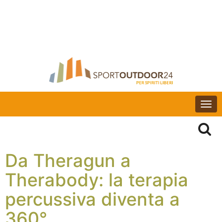
Togg
navi
Da Theragun a
Therabody: la terapia
percussiva diventa a
360°