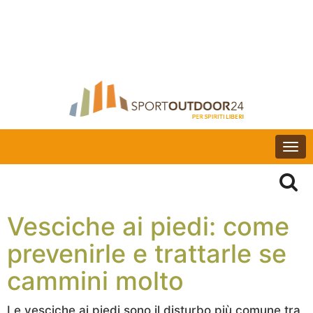
Togg
navi
Vesciche ai piedi: come
prevenirle e trattarle se
cammini molto
Le vesciche ai piedi sono il disturbo più comune tra