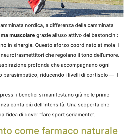
 camminata nordica, a differenza della camminata
tema muscolare
grazie all’uso attivo dei bastoncini:
no in sinergia. Questo sforzo coordinato stimola il
i neurotrasmettitori che regolano il tono dell’umore.
 la respirazione profonda che accompagnano ogni
parasimpatico, riducendo i livelli di cortisolo — il
Xpress
, i benefici si manifestano già nelle prime
nza conta più dell’intensità. Una scoperta che
all’idea di dover “fare sport seriamente”.
ento come farmaco naturale