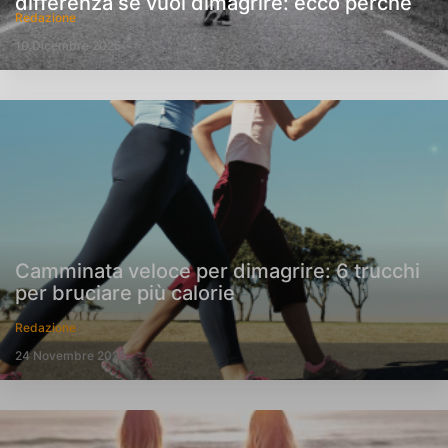
differenza se vuoi dimagrire: ecco perché
Redazione
10 Dicembre 2025
Camminata veloce per dimagrire: 6 trucchi
per bruciare più calorie
Redazione
24 Novembre 2025