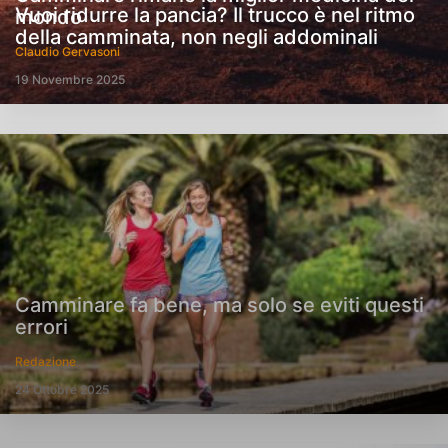
Vuoi ridurre la pancia? Il trucco è nel ritmo
mondo
della camminata, non negli addominali
Claudio Gervasoni
19 Novembre 2025
Camminare fa bene, ma solo se eviti questi
errori
Redazione
24 Ottobre 2025