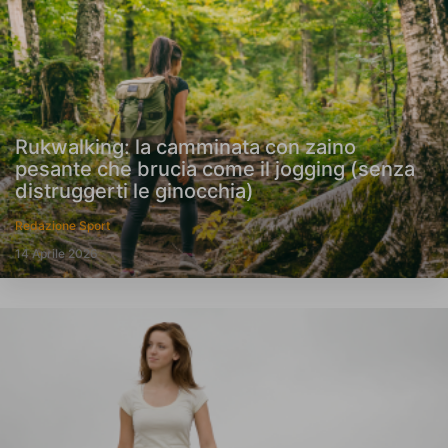
Rukwalking: la camminata con zaino
pesante che brucia come il jogging (senza
distruggerti le ginocchia)
Redazione Sport
14 Aprile 2026