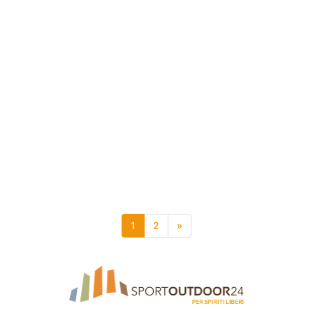
1
2
»