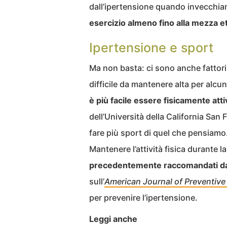
dall’ipertensione quando invecch
esercizio almeno fino alla mezza e
Ipertensione e sport
Ma non basta: ci sono anche fattori
difficile da mantenere alta per alcu
è più facile essere fisicamente attiv
dell’Università della California S
fare più sport di quel che pensiamo
Mantenere l’attività fisica durante 
precedentemente raccomandati dag
sull’
American Journal of Preventive
per prevenire l’ipertensione.
Leggi anche