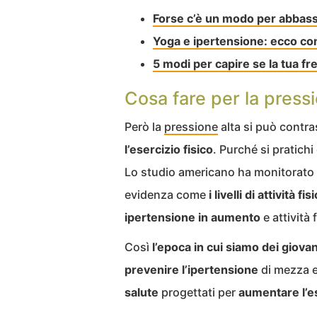
Forse c’è un modo per abbassa
Yoga e ipertensione: ecco c
5 modi per capire se la tua f
Cosa fare per la pressi
Però la
pressione
alta si può contras
l’esercizio
fisico
. Purché si pratich
Lo studio americano ha monitorato p
evidenza come
i livelli di attività 
ipertensione in aumento
e attività 
Così
l’epoca in cui siamo dei giova
prevenire l’ipertensione
di mezza 
salute
progettati per
aumentare
l’