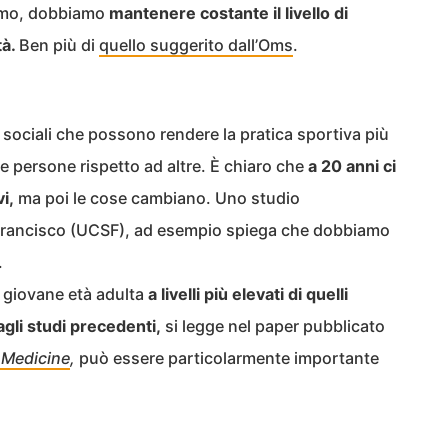
iamo, dobbiamo
mantenere costante il livello di
tà.
Ben più di
quello suggerito dall’Oms
.
 sociali che possono rendere la pratica sportiva più
ne persone rispetto ad altre. È chiaro che
a 20 anni ci
i,
ma poi le cose cambiano. Uno studio
an Francisco (UCSF), ad esempio spiega che dobbiamo
.
la giovane età adulta
a livelli più elevati di quelli
li studi precedenti,
si legge nel paper pubblicato
 Medicine
,
può essere particolarmente importante