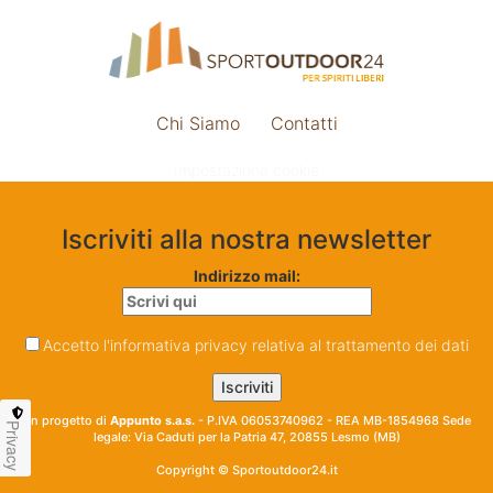
Chi Siamo
Contatti
Impostazione cookie
Iscriviti alla nostra newsletter
Indirizzo mail:
Accetto l'informativa privacy relativa al trattamento dei dati
Un progetto di
Appunto s.a.s.
- P.IVA 06053740962 - REA MB-1854968 Sede
Privacy
legale: Via Caduti per la Patria 47, 20855 Lesmo (MB)
Copyright © Sportoutdoor24.it