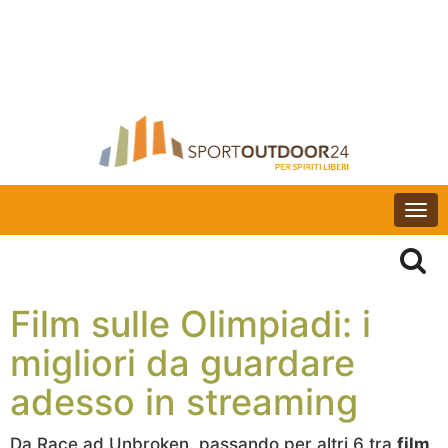
Togg
navi
Film sulle Olimpiadi: i
migliori da guardare
adesso in streaming
Da Race ad Unbroken, passando per altri 6 tra
film