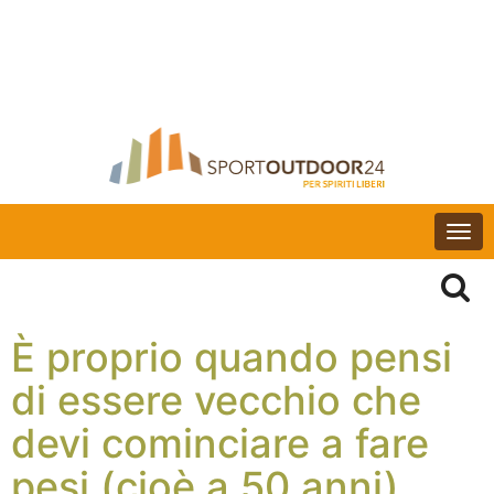
Togg
navi
È proprio quando pensi
di essere vecchio che
devi cominciare a fare
pesi (cioè a 50 anni)