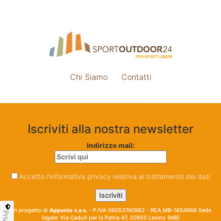
Chi Siamo
Contatti
Impostazione cookie
Iscriviti alla nostra newsletter
Indirizzo mail:
Accetto l'informativa privacy relativa al trattamento dei dati
Un progetto di
Appunto s.a.s.
- P.IVA 06053740962 - REA MB-1854968 Sede
legale: Via Caduti per la Patria 47, 20855 Lesmo (MB)