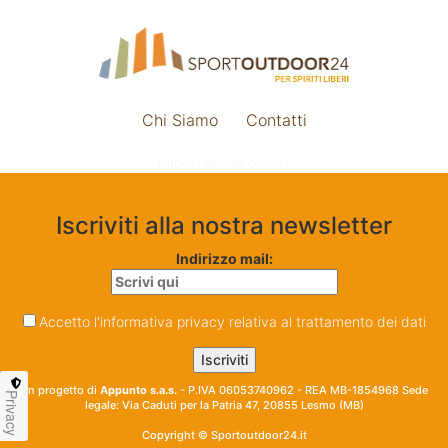
Chi Siamo
Contatti
Impostazione cookie
Iscriviti alla nostra newsletter
Indirizzo mail:
Accetto l'informativa privacy relativa al trattamento dei dati
Un progetto di
Appunto s.a.s.
- P.IVA 06053740962 - REA MB-1854968 Sede
Privacy
legale: Via Caduti per la Patria 47, 20855 Lesmo (MB)
Copyright © Sportoutdoor24.it