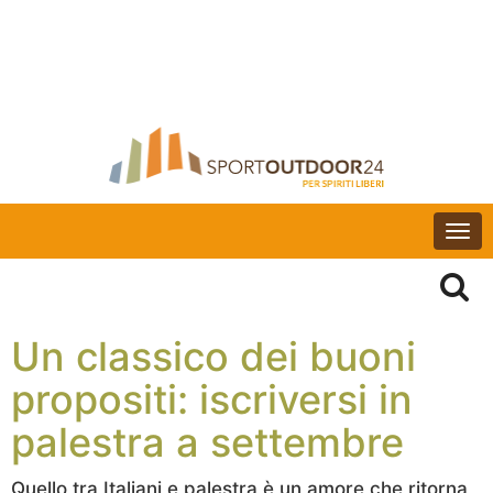
Togg
navi
Un classico dei buoni
propositi: iscriversi in
palestra a settembre
Quello tra Italiani e palestra è un amore che ritorna