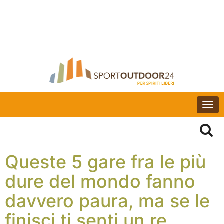
Togg
navi
Queste 5 gare fra le più
dure del mondo fanno
davvero paura, ma se le
finisci ti senti un re