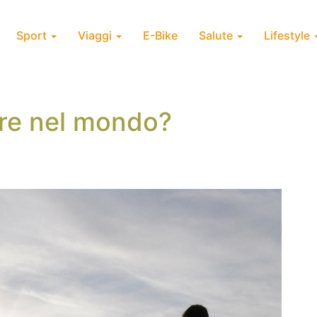
Sport
Viaggi
E-Bike
Salute
Lifestyle
rre nel mondo?