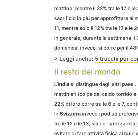
mattino, mentre il 32% tra le 17 e le
sacrificio in più per approfittare al 
11, mentre solo il 12% tra le 17 e le 2
In generale, durante la settimana il
domenica, invece, si corre per il 48%
> Leggi anche:
5 trucchi per co
Il resto del mondo
L’
India
si distingue dagli altri paesi.
mattinieri (colpa del caldo torrido e 
22% di loro corre tra le 6 e le 7, con
In
Svizzera
invece i podisti prefer
tra le 12 e le 13, sia per spezzare l
evitare di fare attività fisica al buio 