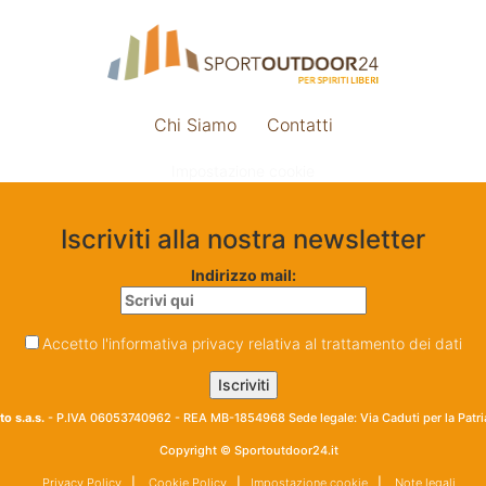
Chi Siamo
Contatti
Impostazione cookie
Iscriviti alla nostra newsletter
Indirizzo mail:
Accetto l'informativa privacy relativa al trattamento dei dati
o s.a.s.
- P.IVA 06053740962 - REA MB-1854968 Sede legale: Via Caduti per la Patr
Copyright © Sportoutdoor24.it
Privacy Policy
|
Cookie Policy
|
Impostazione cookie
|
Note legali