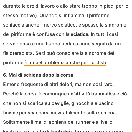
durante le ore di lavoro o allo stare troppo in piedi per lo
stesso motivo). Quando si infiamma il piriforme
schiaccia anche il nervo sciatico, e spesso la sindrome
del piriforme è confusa con la
sciatica
. In tutti i casi
serve riposo e una buona rieducazione seguiti da un
fisioterapista. Se ti può consolare la sindrome del
piriforme
è un bel problema anche per i ciclisti
.
6. Mal di schiena dopo la corsa
È meno frequente di altri dolori, ma non così raro.
Perché la corsa è comunque un’attività traumatica e ciò
che non si scarica su caviglie, ginocchia e bacino
finisce per scaricarsi inevitabilmente sulla schiena.
Solitamente il mal di schiena del runner è a livello
lombare, e si parla di
lombalgia
, le cui
cause possono