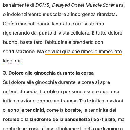
banalmente di
DOMS, Delayed Onset Muscle Soreness
,
o indolenzimento muscolare a insorgenza ritardata.
Cioè: i muscoli hanno lavorato e ora si stanno
rigenerando dal punto di vista cellulare. È tutto dolore
buono, basta farci l’abitudine e prenderlo con
soddisfazione. Ma
se vuoi qualche rimedio immediato
leggi qui
.
3. Dolore alle ginocchia durante la corsa
Sul dolore alle ginocchia durante la corsa si apre
un’enciclopedia. I problemi possono essere due: una
infiammazione oppure un trauma. Tra le infiammazioni
ci sono le
tendiniti
, come la
borsite
, la tendinite del
rotuleo
o la
sindrome della bandelletta ileo-tibiale
, ma
anche le
artrosi
, gli assottigliamenti della
cartilagine
o