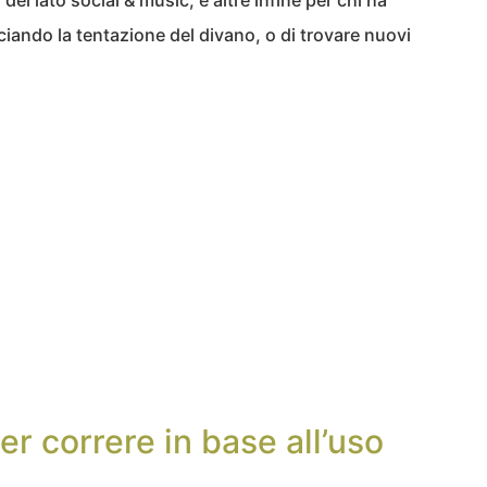
el lato social & music, e altre infine per chi ha
iando la tentazione del divano, o di trovare nuovi
er correre in base all’uso