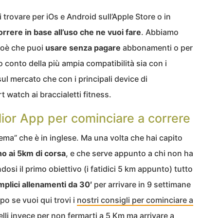
i trovare per iOs e Android sull’Apple Store o in
orrere in base all’uso che ne vuoi fare
. Abbiamo
cioè che puoi
usare senza pagare
abbonamenti o per
o conto della più ampia compatibilità sia con i
l mercato che con i principali device di
t watch ai braccialetti fitness.
lior App per cominciare a correre
lema” che è in inglese. Ma una volta che hai capito
no ai 5km di corsa
, e che serve appunto a chi non ha
si il primo obiettivo (i fatidici 5 km appunto) tutto
plici allenamenti da 30′
per arrivare in 9 settimane
o se vuoi qui trovi i
nostri consigli per cominciare a
uelli invece per non fermarti a 5 Km ma
arrivare a