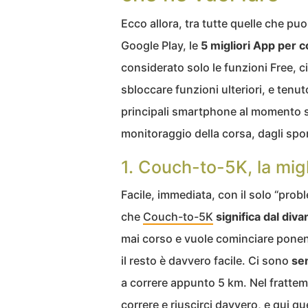
Ecco allora, tra tutte quelle che puo
Google Play, le
5 migliori App per c
considerato solo le funzioni Free, 
sbloccare funzioni ulteriori, e tenut
principali smartphone al momento su
monitoraggio della corsa, dagli spor
1. Couch-to-5K, la mig
Facile, immediata, con il solo “prob
che
Couch-to-5K
significa dal diva
mai corso e vuole cominciare ponendo
il resto è davvero facile. Ci sono
sem
a correre appunto 5 km. Nel frattemp
correre e riuscirci davvero
, e qui q