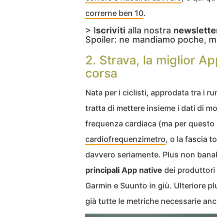
correrne ben 10
.
> I
scriviti
alla nostra
newslette
Spoiler: ne mandiamo poche, m
2. Strava, la miglior Ap
corsa
Nata per i ciclisti, approdata tra i r
tratta di mettere insieme i dati di mo
frequenza cardiaca (ma per questo
cardiofrequenzimetro
, o la fascia t
davvero seriamente. Plus non banal
principali App native
dei produttori 
Garmin e Suunto in giù. Ulteriore plu
già tutte le metriche necessarie anc