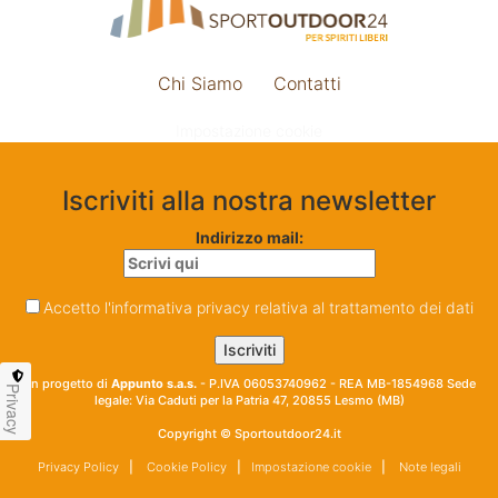
Chi Siamo
Contatti
Impostazione cookie
Iscriviti alla nostra newsletter
Indirizzo mail:
Accetto l'informativa privacy relativa al trattamento dei dati
Un progetto di
Appunto s.a.s.
- P.IVA 06053740962 - REA MB-1854968 Sede
Privacy
legale: Via Caduti per la Patria 47, 20855 Lesmo (MB)
Copyright © Sportoutdoor24.it
Privacy Policy
|
Cookie Policy
|
Impostazione cookie
|
Note legali