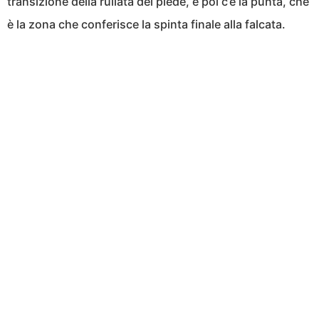
transizione della rullata del piede, e poi c’è la punta, che
è la zona che conferisce la spinta finale alla falcata.