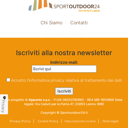
Chi Siamo
Contatti
Impostazione cookie
Iscriviti alla nostra newsletter
Indirizzo mail:
Accetto l'informativa privacy relativa al trattamento dei dati
Un progetto di
Appunto s.a.s.
- P.IVA 06053740962 - REA MB-1854968 Sede
Privacy
legale: Via Caduti per la Patria 47, 20855 Lesmo (MB)
Copyright © Sportoutdoor24.it
Privacy Policy
|
Cookie Policy
|
Impostazione cookie
|
Note legali