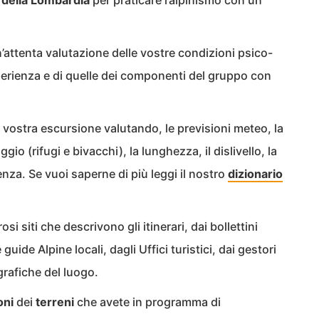
e della Lombardia
per praticare l’alpinismo con un
attenta valutazione delle vostre condizioni psico-
sperienza e di quelle dei componenti del gruppo con
 vostra escursione valutando, le previsioni meteo, la
gio (rifugi e bivacchi), la lunghezza, il dislivello, la
renza. Se vuoi saperne di più leggi il nostro
dizionario
osi siti che descrivono gli itinerari, dai bollettini
guide Alpine locali, dagli Uffici turistici, dai gestori
grafiche del luogo.
oni
dei
terreni
che avete in programma di