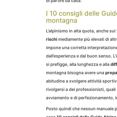
di partire da casa.
I 10 consigli delle Gui
montagna
L’alpinismo in alta quota, anche sui 
rischi
mediamente più elevati di altr
impone una corretta interpretazion
dall’esperienza e dal buon senso. L’i
si prefigge, alla lunghezza e alla
dif
montagna bisogna avere una
prepa
abitudine a svolgere attività sporti
rivolgersi a dei professionisti, qua
avviamento e di perfezionamento, in
Posto quindi che nessun manuale pot