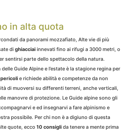
o in alta quota
ircondati da panorami mozzafiato, Alte vie di più
sate di
ghiacciai
innevati fino ai rifugi a 3000 metri, o
r sentirsi parte dello spettacolo della natura.
à delle Guide Alpine e l’estate è la stagione regina per
a
pericoli
e richiede abilità e competenze da non
tà di muoversi su differenti terreni, anche verticali,
elle manovre di protezione. Le Guide alpine sono gli
ompagnarvi e ed insegnarvi a fare alpinismo e
stra possibile. Per chi non è a digiuno di questa
 alte quote, ecco
10
consigli
da tenere a mente prima