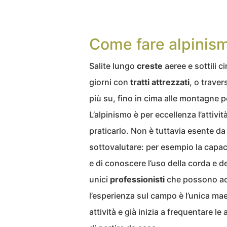
Come fare alpinism
Salite lungo
creste
aeree e sottili c
giorni con
tratti
attrezzati
, o traver
più su, fino in cima alle montagne pe
L’alpinismo è per eccellenza l’attivit
praticarlo. Non è tuttavia esente d
sottovalutare: per esempio la capaci
e di conoscere l’uso della corda e d
unici
professionisti
che possono acc
l’esperienza sul campo è l’unica mae
attività e già inizia a frequentare le