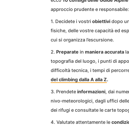
ecco
10 consigli delle Guide Alpin
approccio prudente e responsabile:
1. Decidete i vostri
obiettivi
dopo un’
fisiche, delle vostre capacità ed e
cui si organizza l’escursione.
2.
Preparate
in
maniera
accurata
la
topografia del luogo, i punti di appog
difficoltà tecnica, i tempi di percor
del climbing dalla A alla Z
.
3. Prendete
informazioni
, dai numer
nivo-meteorologici, dagli uffici delle 
dei rifugi e consultate le carte topo
4. Valutate attentamente le
condizi