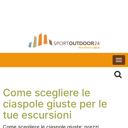
Togg
navi
Come scegliere le
ciaspole giuste per le
tue escursioni
Come scegliere le ciaspole giuste: prezzi,