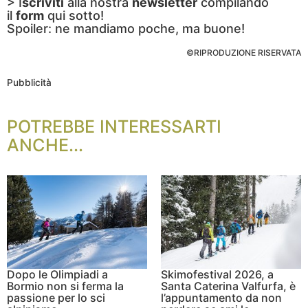
> I
scriviti
alla nostra
newsletter
compilando
il
form
qui sotto!
Spoiler: ne mandiamo poche, ma buone!
©RIPRODUZIONE RISERVATA
Pubblicità
POTREBBE INTERESSARTI
ANCHE...
Dopo le Olimpiadi a
Skimofestival 2026, a
Bormio non si ferma la
Santa Caterina Valfurfa, è
passione per lo sci
l’appuntamento da non