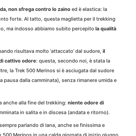
da, non sfrega contro lo zaino
ed è elastica: la
o forte. Al tatto, questa maglietta per il trekking
ico, ma indosso abbiamo subito percepito
la qualità
uando risultava molto ‘attaccato’ dal sudore,
il
i cattivo odore
: questa, secondo noi, è stata la
ltre, la Trek 500 Merinos si è asciugata dal sudore
ola pausa dalla camminata), senza rimanere umida e
a anche alla fine del trekking:
niente odore di
minata in salita e in discesa (andata e ritorno).
sempre parlando di lana, anche se finissima e
k 500 Merinos in una calda giornata di inizio giugno,