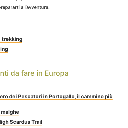
repararti all’avventura.
l trekking
king
anti da fare in Europa
iero dei Pescatori in Portogallo, il cammino più
e malghe
High Scardus Trail