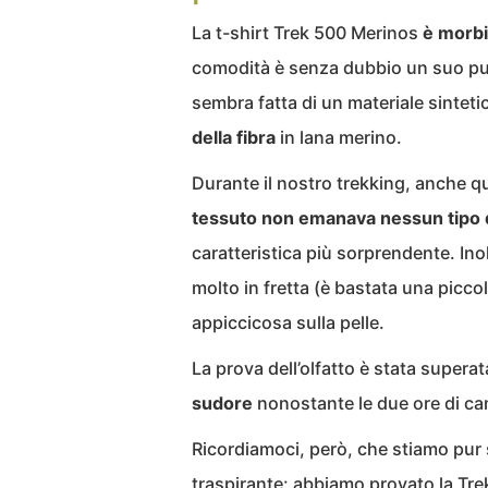
La t-shirt Trek 500 Merinos
è morbi
comodità è senza dubbio un suo punt
sembra fatta di un materiale sintet
della fibra
in lana merino.
Durante il nostro trekking, anche q
tessuto non emanava nessun tipo d
caratteristica più sorprendente. Ino
molto in fretta (è bastata una picc
appiccicosa sulla pelle.
La prova dell’olfatto è stata superat
sudore
nonostante le due ore di cam
Ricordiamoci, però, che stiamo pur 
traspirante: abbiamo provato la Tre