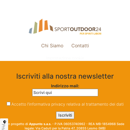
Chi Siamo
Contatti
Impostazione cookie
Iscriviti alla nostra newsletter
Indirizzo mail:
Accetto l'informativa privacy relativa al trattamento dei dati
Un progetto di
Appunto s.a.s.
- P.IVA 06053740962 - REA MB-1854968 Sede
legale: Via Caduti per la Patria 47, 20855 Lesmo (MB)