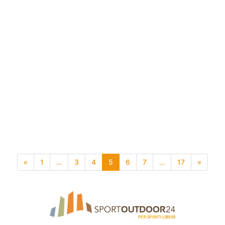
«
1
…
3
4
5
6
7
…
17
»