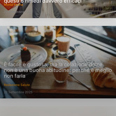
questi 6 rimedi davvero efficaci
Monia Farina
22 Settembre 2025
È facile e gustosa, ma la colazione dolce
non è una buona abitudine: perché è meglio
non farla
Redazione Salute
22 Settembre 2025