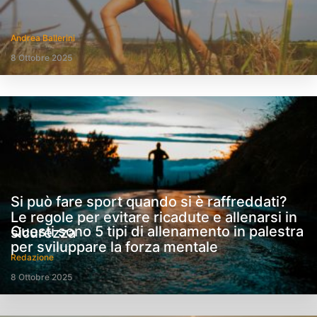
Andrea Ballerini
8 Ottobre 2025
Si può fare sport quando si è raffreddati?
Le regole per evitare ricadute e allenarsi in
Questi sono 5 tipi di allenamento in palestra
sicurezza
per sviluppare la forza mentale
Redazione
8 Ottobre 2025