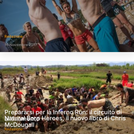
Redazione
16 Novembre 2017
Prepararsi per la Inferno Run: il circuito di
Natural Born Heroes, il nuovo libro di Chris
allenamento
McDougall
Redazione