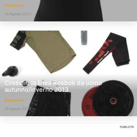
Redazione
15 Agosto 2013
Crossfit: la linea Reebok da uomo
autunno/inverno 2013
Redazione
15 Agosto 2013
PUBBLICITÀ