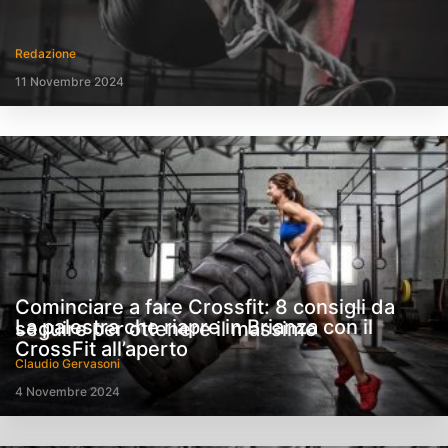
Redazione
11 Novembre 2024
Cominciare a fare Crossfit: 8 consigli da
La palestra che riapre in Brianza con il
seguire per ottenere il massimo
CrossFit all’aperto
Claudio Gervasoni
4 Novembre 2024