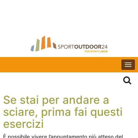
Togg
navi
Se stai per andare a
sciare, prima fai questi
esercizi
È possibile vivere l’appuntamento più atteso del