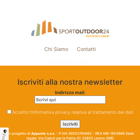
Chi Siamo
Contatti
Impostazione cookie
Iscriviti alla nostra newsletter
Indirizzo mail:
Accetto l'informativa privacy relativa al trattamento dei dati
Un progetto di
Appunto s.a.s.
- P.IVA 06053740962 - REA MB-1854968 Sede
legale: Via Caduti per la Patria 47, 20855 Lesmo (MB)