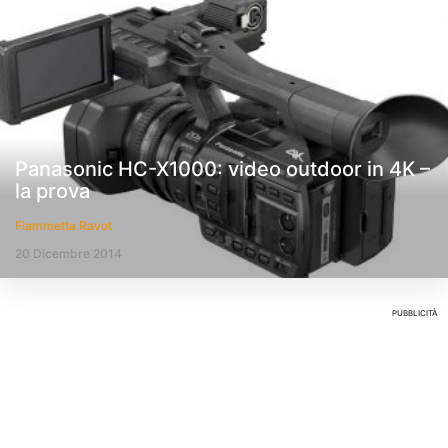
Panasonic HC-X1000: video outdoor in 4K –
la prova
Fiammetta Ravot
20 Dicembre 2014
PUBBLICITÀ