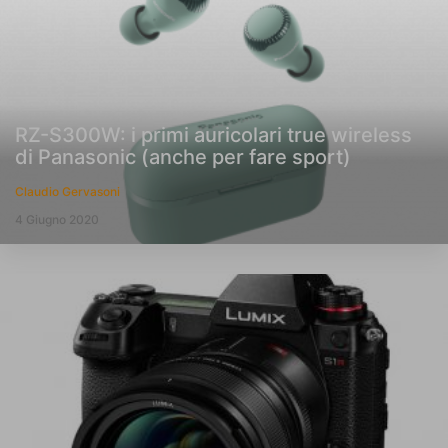
RZ-S300W: i primi auricolari true wireless
di Panasonic (anche per fare sport)
Claudio Gervasoni
4 Giugno 2020