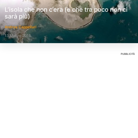
L’isola che non c’era (e che tra poco non ci
sarà più)
Andrea Cappellari
13 Marzo 2015
PUBBLICITÀ