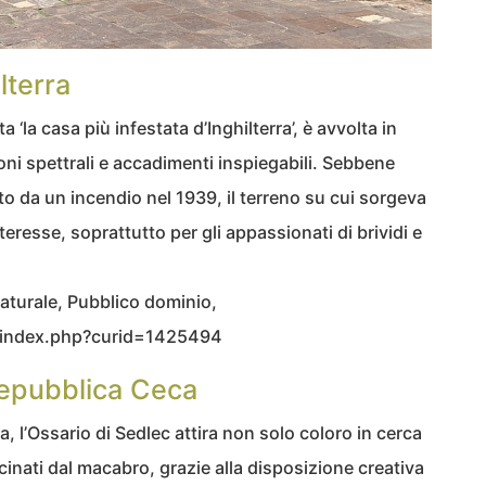
lterra
ta ‘la casa più infestata d’Inghilterra’, è avvolta in
oni spettrali e accadimenti inspiegabili. Sebbene
tto da un incendio nel 1939, il terreno su cui sorgeva
eresse, soprattutto per gli appassionati di brividi e
aturale, Pubblico dominio,
/index.php?curid=1425494
Repubblica Ceca
, l’Ossario di Sedlec attira non solo coloro in cerca
scinati dal macabro, grazie alla disposizione creativa