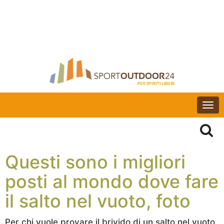
Togg
navi
Questi sono i migliori
posti al mondo dove fare
il salto nel vuoto, foto
Per chi vuole provare il brivido di un salto nel vuoto,