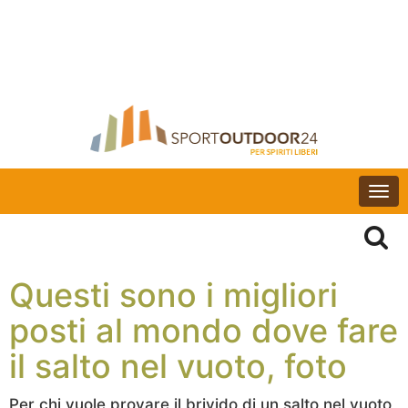
Togg
navi
Questi sono i migliori
posti al mondo dove fare
il salto nel vuoto, foto
Per chi vuole provare il brivido di un salto nel vuoto,