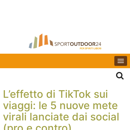
Togg
navi
L’effetto di TikTok sui
viaggi: le 5 nuove mete
virali lanciate dai social
(pro e contro)