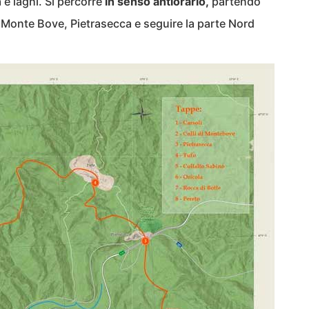
 e laghi. Si percorre
in senso antiorario,
partendo
 di Monte Bove, Pietrasecca e seguire la parte Nord