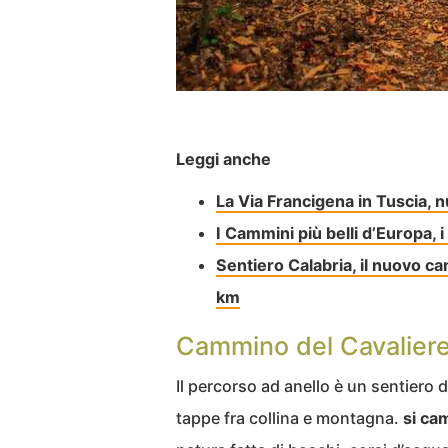
Leggi anche
La Via Francigena in Tuscia, n
I Cammini più belli d’Europa, i
Sentiero Calabria, il nuovo c
km
Cammino del Cavaliere
Il percorso ad anello è un sentiero d
tappe fra collina e montagna.
si ca