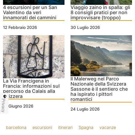
4 escursioni per un San
Viaggio zaino in spalla: gli
Valentino da veri
8 consigli pratici per non
innamorati dei cammini
improvvisare (troppo)
12 Febbraio 2026
30 Luglio 2026
Il Malerweg nel Parco
La Via Francigena in
Nazionale della Svizzera
Francia: informazioni sul
Sassone è il sentiero che
percorso da Calais alla
ha ispirato i pittori
Svizzera
romantici
Privacy
21 Giugno 2026
24 Luglio 2026
barcellona
escursioni
itinerari
Spagna
vacanze