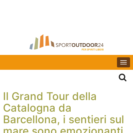
Togg
navi
Il Grand Tour della
Catalogna da
Barcellona, i sentieri sul
mare sono emozionanti