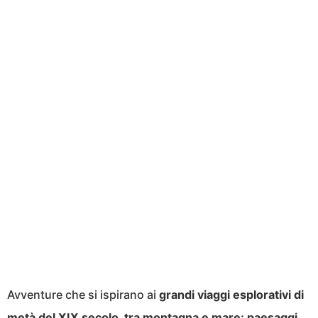
Avventure che si ispirano ai
grandi viaggi esplorativi di
metà del XIX secolo, tra montagna e mare: paesaggi
,