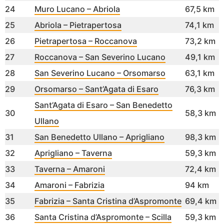
24
Muro Lucano – Abriola
67,5 km
25
Abriola – Pietrapertosa
74,1 km
26
Pietrapertosa – Roccanova
73,2 km
27
Roccanova – San Severino Lucano
49,1 km
28
San Severino Lucano – Orsomarso
63,1 km
29
Orsomarso – Sant’Agata di Esaro
76,3 km
Sant’Agata di Esaro – San Benedetto
30
58,3 km
Ullano
31
San Benedetto Ullano – Aprigliano
98,3 km
32
Aprigliano – Taverna
59,3 km
33
Taverna – Amaroni
72,4 km
34
Amaroni – Fabrizia
94 km
35
Fabrizia – Santa Cristina d’Aspromonte
69,4 km
36
Santa Cristina d’Aspromonte – Scilla
59,3 km