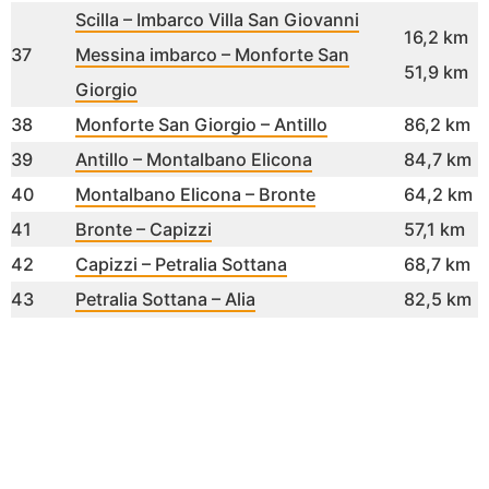
Scilla – Imbarco Villa San Giovanni
16,2 km
37
Messina imbarco – Monforte San
51,9 km
Giorgio
38
Monforte San Giorgio – Antillo
86,2 km
39
Antillo – Montalbano Elicona
84,7 km
40
Montalbano Elicona – Bronte
64,2 km
41
Bronte – Capizzi
57,1 km
42
Capizzi – Petralia Sottana
68,7 km
43
Petralia Sottana – Alia
82,5 km