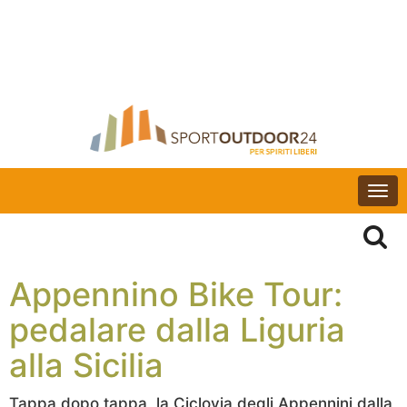
Togg
navi
Appennino Bike Tour:
pedalare dalla Liguria
alla Sicilia
Tappa dopo tappa, la Ciclovia degli Appennini dalla