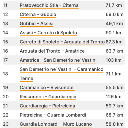
11
Pratovecchio Stia – Citerna
71,7 km
12
Citerna – Gubbio
69,0 km
13
Gubbio – Assisi
49,1 km
14
Assisi – Cerreto di Spoleto
90,1 km
15
Cerreto di Spoleto – Arquata del Tronto
87,3 km
16
Arquata del Tronto – Amatrice
63,7 km
17
Amatrice – San Demetrio ne’ Vestini
103 km
San Demetrio ne’ Vestini – Caramanico
18
71,1 km
Terme
19
Caramanico – Rivisondoli
55,5 km
20
Rivisondoli – Guardiaregia
126 km
21
Guardiaregia – Pietrelcina
59,7 km
22
Pietrelcina – Guardia Lombardi
68,7 km
23
Guardia Lombardi – Muro Lucano
58,8 km