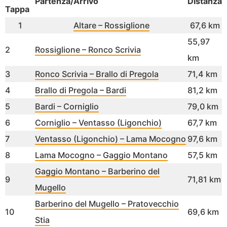
Partenza/Arrivo
Distanza
Tappa
1
Altare – Rossiglione
67,6 km
55,97
2
Rossiglione – Ronco Scrivia
km
3
Ronco Scrivia – Brallo di Pregola
71,4 km
4
Brallo di Pregola – Bardi
81,2 km
5
Bardi – Corniglio
79,0 km
6
Corniglio – Ventasso (Ligonchio)
67,7 km
7
Ventasso (Ligonchio) – Lama Mocogno
97,6 km
8
Lama Mocogno – Gaggio Montano
57,5 km
Gaggio Montano – Barberino del
9
71,81 km
Mugello
Barberino del Mugello – Pratovecchio
10
69,6 km
Stia