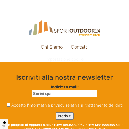
Chi Siamo
Contatti
Impostazione cookie
Iscriviti alla nostra newsletter
Indirizzo mail:
Accetto l'informativa privacy relativa al trattamento dei dati
Un progetto di
Appunto s.a.s.
- P.IVA 06053740962 - REA MB-1854968 Sede
legale: Via Caduti per la Patria 47, 20855 Lesmo (MB)