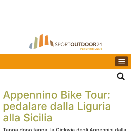
Togg
navi
Appennino Bike Tour:
pedalare dalla Liguria
alla Sicilia
Tappa dopo tappa, la Ciclovia degli Appennini dalla