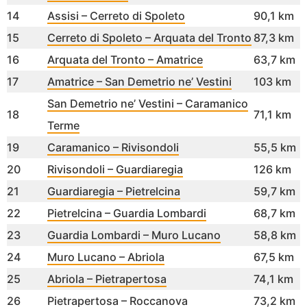
14
Assisi – Cerreto di Spoleto
90,1 km
15
Cerreto di Spoleto – Arquata del Tronto
87,3 km
16
Arquata del Tronto – Amatrice
63,7 km
17
Amatrice – San Demetrio ne’ Vestini
103 km
San Demetrio ne’ Vestini – Caramanico
18
71,1 km
Terme
19
Caramanico – Rivisondoli
55,5 km
20
Rivisondoli – Guardiaregia
126 km
21
Guardiaregia – Pietrelcina
59,7 km
22
Pietrelcina – Guardia Lombardi
68,7 km
23
Guardia Lombardi – Muro Lucano
58,8 km
24
Muro Lucano – Abriola
67,5 km
25
Abriola – Pietrapertosa
74,1 km
26
Pietrapertosa – Roccanova
73,2 km