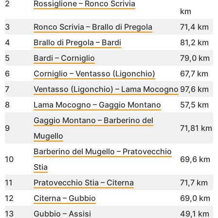
2
Rossiglione – Ronco Scrivia
km
3
Ronco Scrivia – Brallo di Pregola
71,4 km
4
Brallo di Pregola – Bardi
81,2 km
5
Bardi – Corniglio
79,0 km
6
Corniglio – Ventasso (Ligonchio)
67,7 km
7
Ventasso (Ligonchio) – Lama Mocogno
97,6 km
8
Lama Mocogno – Gaggio Montano
57,5 km
Gaggio Montano – Barberino del
9
71,81 km
Mugello
Barberino del Mugello – Pratovecchio
10
69,6 km
Stia
11
Pratovecchio Stia – Citerna
71,7 km
12
Citerna – Gubbio
69,0 km
13
Gubbio – Assisi
49,1 km