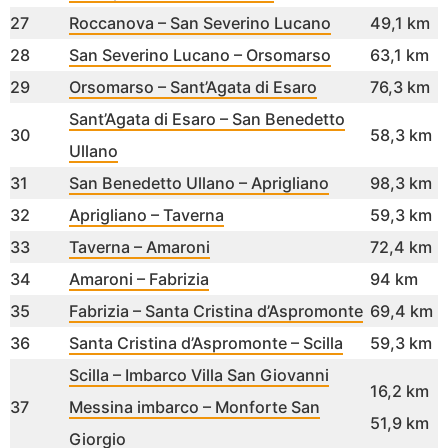
27
Roccanova – San Severino Lucano
49,1 km
28
San Severino Lucano – Orsomarso
63,1 km
29
Orsomarso – Sant’Agata di Esaro
76,3 km
Sant’Agata di Esaro – San Benedetto
30
58,3 km
Ullano
31
San Benedetto Ullano – Aprigliano
98,3 km
32
Aprigliano – Taverna
59,3 km
33
Taverna – Amaroni
72,4 km
34
Amaroni – Fabrizia
94 km
35
Fabrizia – Santa Cristina d’Aspromonte
69,4 km
36
Santa Cristina d’Aspromonte – Scilla
59,3 km
Scilla – Imbarco Villa San Giovanni
16,2 km
37
Messina imbarco – Monforte San
51,9 km
Giorgio