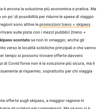
pria è ancora la soluzione più economica e pratica. Ma
 un po’ di possibilità per ridurre le spese di viaggio
 regioni sono attive le
promozioni treno + skipass
rivare sulle piste con i mezzi pubblici (treno +
skipass scontato
se non in omaggio; anche gli
e verso le località sciistiche principali e che vanno
per tempo si possono trovare offerte davvero
pi di Covid forse non è la soluzione più sicura, ma il
samente al risparmio, soprattutto per chi viaggia
te offerte sugli skipass, a maggior ragione in
ttrarre gli sciatori nei comprensori. Ma se non si è