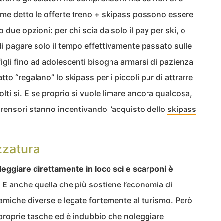
ome detto le offerte treno + skipass possono essere
 due opzioni: per chi scia da solo il pay per ski, o
i pagare solo il tempo effettivamente passato sulle
 figli fino ad adolescenti bisogna armarsi di pazienza
to “regalano” lo skipass per i piccoli pur di attrarre
olti sì. E se proprio si vuole limare ancora qualcosa,
rensori stanno incentivando l’acquisto dello
skipass
ezzatura
leggiare direttamente in loco sci e scarponi è
. E anche quella che più sostiene l’economia di
amiche diverse e legate fortemente al turismo. Però
e proprie tasche ed è indubbio che
noleggiare