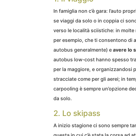
In famiglia non c’è gara: l’auto pro
se viaggi da solo o in coppia ci sono
verso le località sciistiche: in molte
per esempio, che ti consentono di ar
autobus generalmente) e
avere lo 
autobus low-cost hanno spesso tratt
per la maggiore, e organizzandosi 
stracciate come per gli aerei; in tem
carpooling è sempre un’opzione deci
da solo.
2. Lo skipass
A inizio stagione ci sono sempre tan
questa in cui c’è stata la corsa ad a