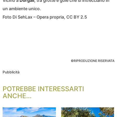
Vicino a
Dorgali
, tra grotte e gole che si intrecciano in
un ambiente unico.
Foto Di SehLax – Opera propria, CC BY 2.5
©RIPRODUZIONE RISERVATA
Pubblicità
POTREBBE INTERESSARTI
ANCHE...