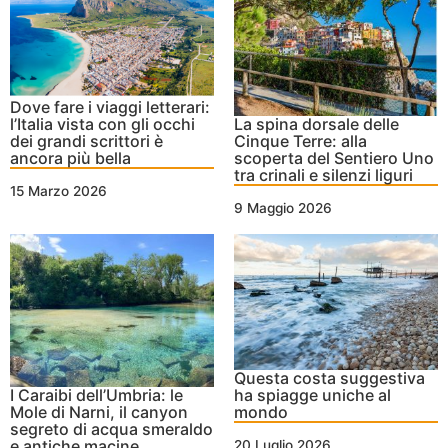
Dove fare i viaggi letterari:
l’Italia vista con gli occhi
La spina dorsale delle
dei grandi scrittori è
Cinque Terre: alla
ancora più bella
scoperta del Sentiero Uno
tra crinali e silenzi liguri
15 Marzo 2026
9 Maggio 2026
Questa costa suggestiva
I Caraibi dell’Umbria: le
ha spiagge uniche al
Mole di Narni, il canyon
mondo
segreto di acqua smeraldo
e antiche macine
20 Luglio 2026