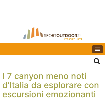
Togg
navi
I 7 canyon meno noti
d’Italia da esplorare con
escursioni emozionanti