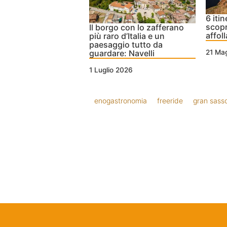
6 itin
scopr
Il borgo con lo zafferano
affoll
più raro d’Italia e un
paesaggio tutto da
guardare: Navelli
21 Ma
1 Luglio 2026
enogastronomia
freeride
gran sass