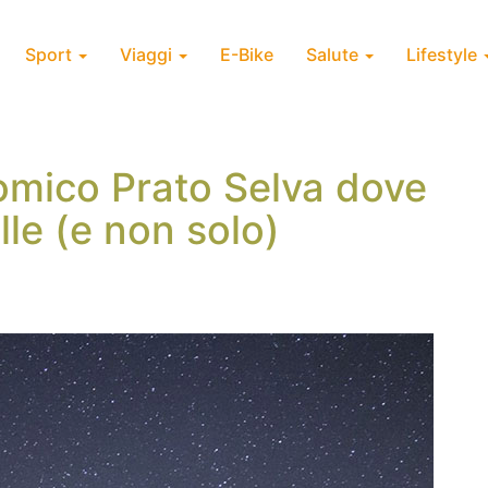
Sport
Viaggi
E-Bike
Salute
Lifestyle
onomico Prato Selva dove
lle (e non solo)