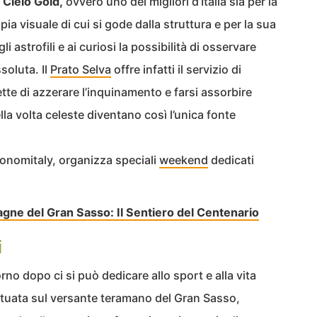
Cielo Gold,
ovvero uno dei migliori d’Italia sia per la
mpia visuale di cui si gode dalla struttura e per la sua
li astrofili e ai curiosi la possibilità di osservare
ssoluta. Il
Prato Selva
offre infatti il servizio di
te di azzerare l’inquinamento e farsi assorbire
ella volta celeste diventano così l’unica fonte
tronomitaly, organizza speciali
weekend
dedicati
gne del Gran Sasso: Il Sentiero del Centenario
i
rno dopo ci si può dedicare allo sport e alla vita
 situata sul versante teramano del Gran Sasso,