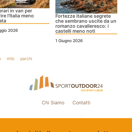
erari in van per
ire l’Italia meno
Fortezze italiane segrete
ata
che sembrano uscite da un
romanzo cavalleresco: i
castelli meno noti
ggio 2026
1 Giugno 2026
o
mtb
parchi
Chi Siamo
Contatti
Impostazione cookie