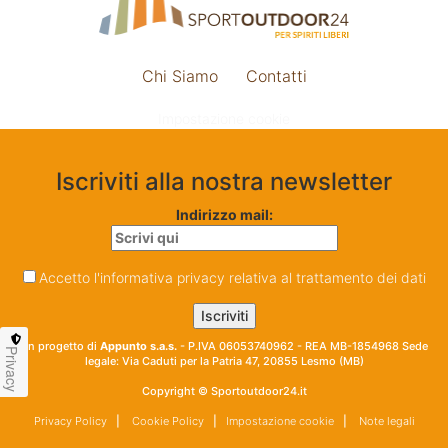
Chi Siamo
Contatti
Impostazione cookie
Iscriviti alla nostra newsletter
Indirizzo mail:
Accetto l'informativa privacy relativa al trattamento dei dati
Un progetto di
Appunto s.a.s.
- P.IVA 06053740962 - REA MB-1854968 Sede
Privacy
legale: Via Caduti per la Patria 47, 20855 Lesmo (MB)
Copyright © Sportoutdoor24.it
Privacy Policy
|
Cookie Policy
|
Impostazione cookie
|
Note legali