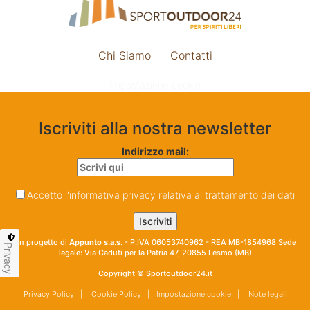
Chi Siamo
Contatti
Impostazione cookie
Iscriviti alla nostra newsletter
Indirizzo mail:
Accetto l'informativa privacy relativa al trattamento dei dati
Un progetto di
Appunto s.a.s.
- P.IVA 06053740962 - REA MB-1854968 Sede
Privacy
legale: Via Caduti per la Patria 47, 20855 Lesmo (MB)
Copyright © Sportoutdoor24.it
Privacy Policy
|
Cookie Policy
|
Impostazione cookie
|
Note legali