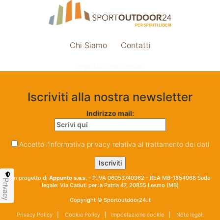
Chi Siamo
Contatti
Impostazione cookie
Iscriviti alla nostra newsletter
Indirizzo mail:
Accetto l'informativa privacy relativa al trattamento dei dati
Un progetto di
Appunto s.a.s.
- P.IVA 06053740962 - REA MB-1854968 Sede
Privacy
legale: Via Caduti per la Patria 47, 20855 Lesmo (MB)
Copyright © Sportoutdoor24.it
Privacy Policy
|
Cookie Policy
|
Impostazione cookie
|
Note legali