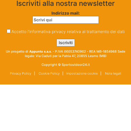
Iscriviti alla nostra newsletter
Indirizzo mail:
Accetto l'informativa privacy relativa al trattamento dei dati
Un progetto di
Appunto s.a.s.
- P.IVA 06053740962 - REA MB-1854968 Sede
legale: Via Caduti per la Patria 47, 20855 Lesmo (MB)
Copyright © Sportoutdoor24.it
Privacy Policy
|
Cookie Policy
|
Impostazione cookie
|
Note legali