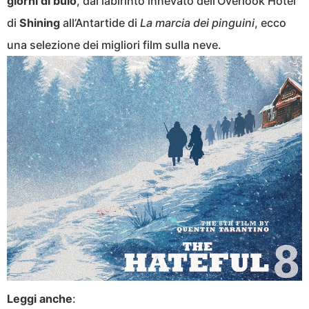
giorni di buio
, dal labirinto innevato dell’Overlook Hotel
di
Shining
all’Antartide di
La marcia dei pinguini
, ecco
una selezione dei migliori film sulla neve.
Leggi anche
: