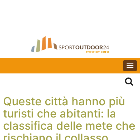
Togg
navi
Queste città hanno più
turisti che abitanti: la
classifica delle mete che
rischiano il collasso