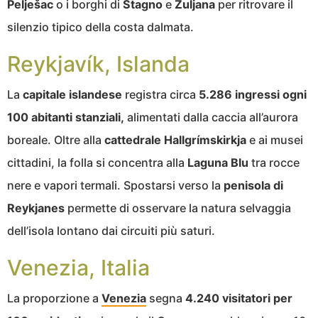
Pelješac
o i borghi di
Stagno
e
Zuljana
per ritrovare il
silenzio tipico della costa dalmata.
Reykjavík, Islanda
La
capitale islandese
registra circa
5.286 ingressi ogni
100 abitanti stanziali,
alimentati dalla caccia all’aurora
boreale. Oltre alla
cattedrale Hallgrímskirkja
e ai musei
cittadini, la folla si concentra alla
Laguna Blu
tra rocce
nere e vapori termali. Spostarsi verso la
penisola di
Reykjanes
permette di osservare la natura selvaggia
dell’isola lontano dai circuiti più saturi.
Venezia, Italia
La proporzione a
Venezia
segna
4.240 visitatori per