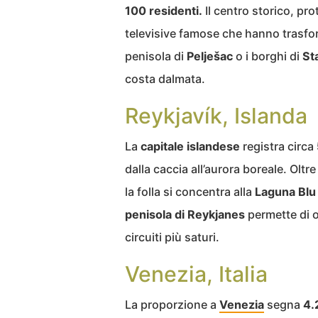
100 residenti.
Il centro storico, pro
televisive famose che hanno trasfor
penisola di
Pelješac
o i borghi di
St
costa dalmata.
Reykjavík, Islanda
La
capitale islandese
registra circa
dalla caccia all’aurora boreale. Oltre
la folla si concentra alla
Laguna Blu
penisola di Reykjanes
permette di o
circuiti più saturi.
Venezia, Italia
La proporzione a
Venezia
segna
4.