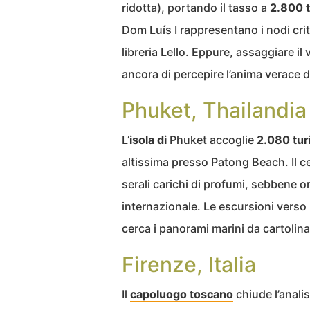
ridotta), portando il tasso a
2.800 t
Dom Luís I rappresentano i nodi criti
libreria Lello. Eppure, assaggiare il
ancora di percepire l’anima verace 
Phuket, Thailandia
L’
isola di
Phuket accoglie
2.080 turi
altissima presso Patong Beach. Il ce
serali carichi di profumi, sebbene o
internazionale. Le escursioni verso
cerca i panorami marini da cartolina
Firenze, Italia
Il
capoluogo toscano
chiude l’anali