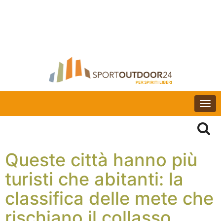
Togg
navi
Queste città hanno più
turisti che abitanti: la
classifica delle mete che
rischiano il collasso