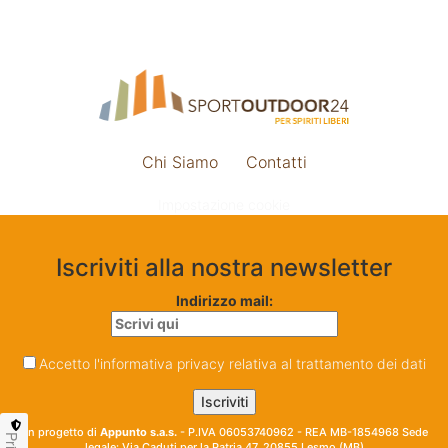
Chi Siamo
Contatti
Impostazione cookie
Iscriviti alla nostra newsletter
Indirizzo mail:
Accetto l'informativa privacy relativa al trattamento dei dati
Un progetto di
Appunto s.a.s.
- P.IVA 06053740962 - REA MB-1854968 Sede
legale: Via Caduti per la Patria 47, 20855 Lesmo (MB)