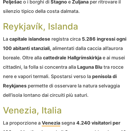
Pelješac
o i borghi di
Stagno
e
Zuljana
per ritrovare il
silenzio tipico della costa dalmata.
Reykjavík, Islanda
La
capitale islandese
registra circa
5.286 ingressi ogni
100 abitanti stanziali,
alimentati dalla caccia all’aurora
boreale. Oltre alla
cattedrale Hallgrímskirkja
e ai musei
cittadini, la folla si concentra alla
Laguna Blu
tra rocce
nere e vapori termali. Spostarsi verso la
penisola di
Reykjanes
permette di osservare la natura selvaggia
dell’isola lontano dai circuiti più saturi.
Venezia, Italia
La proporzione a
Venezia
segna
4.240 visitatori per