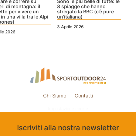
are e correre sui
Sono le più belle di tutte: le
eri di montagna: il
8 spiagge che hanno
tto per vivere un
stregato la BBC (c’è pure
n una villa tra le Alpi
un’italiana)
ponesi
3 Aprile 2026
ile 2026
Chi Siamo
Contatti
Impostazione cookie
Iscriviti alla nostra newsletter