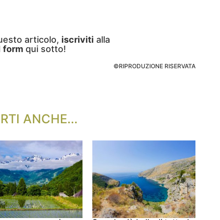
uesto articolo,
iscriviti
alla
l
form
qui sotto!
©RIPRODUZIONE RISERVATA
RTI ANCHE...