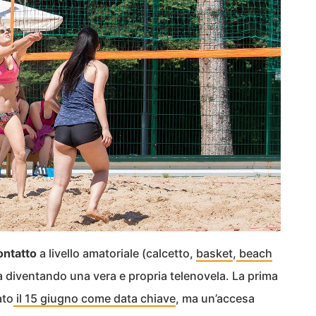
ontatto
a livello amatoriale (calcetto,
basket
,
beach
sta diventando una vera e propria telenovela. La prima
ato
il 15 giugno come data chiave
, ma un’accesa