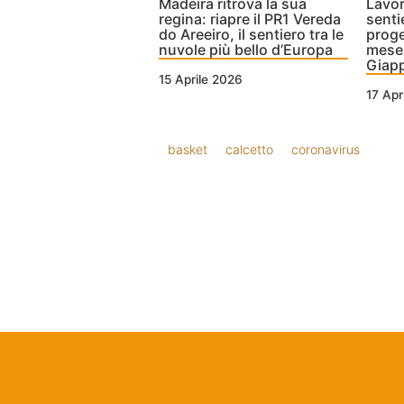
Madeira ritrova la sua
Lavor
regina: riapre il PR1 Vereda
senti
do Areeiro, il sentiero tra le
proge
nuvole più bello d’Europa
mese i
Giap
15 Aprile 2026
17 Apr
basket
calcetto
coronavirus