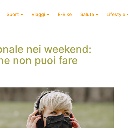
Sport
Viaggi
E-Bike
Salute
Lifestyle
nale nei weekend:
he non puoi fare