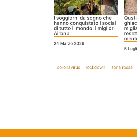
I soggiorni da sogno che
Qusti
hanno conquistato i social
ghiac
di tutto il mondo: i migliori
migli
Airbnb
resett
ment
24 Marzo 2026
5 Lugl
coronavirus
lockdown
zona rossa