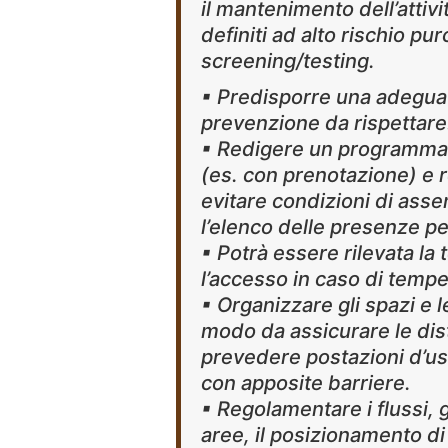
il mantenimento dell’attiv
definiti ad alto rischio pu
screening/testing.
▪ Predisporre una adeguat
prevenzione da rispettare
▪ Redigere un programma del
(es. con prenotazione) e 
evitare condizioni di as
l’elenco delle presenze pe
▪ Potrà essere rilevata l
l’accesso in caso di tempe
▪ Organizzare gli spazi e l
modo da assicurare le dis
prevedere postazioni d’uso
con apposite barriere.
▪ Regolamentare i flussi, g
aree, il posizionamento d