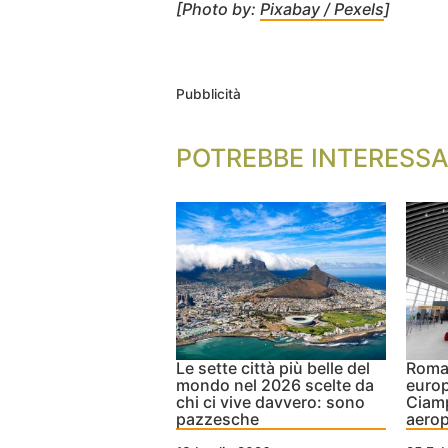
[Photo by:
Pixabay / Pexels
]
Pubblicità
POTREBBE INTERESSA
Le sette città più belle del
Roma 
mondo nel 2026 scelte da
europ
chi ci vive davvero: sono
Ciamp
pazzesche
aerop