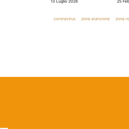
13 Luglio 2026
25 Fe
coronavirus
zona arancione
zona r