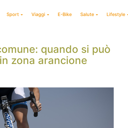
Sport
Viaggi
E-Bike
Salute
Lifestyle
 comune: quando si può
 in zona arancione