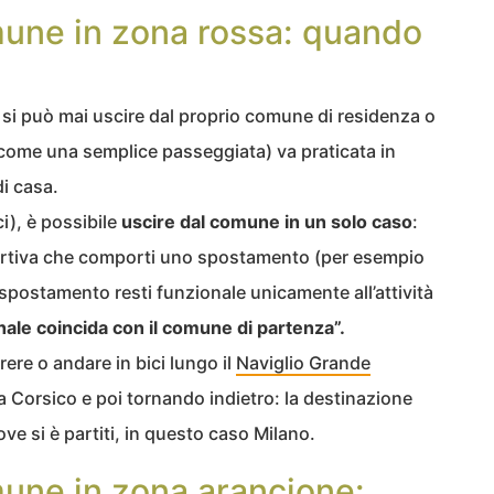
mune in zona rossa: quando
n si può mai uscire dal proprio comune di residenza o
a (come una semplice passeggiata) va praticata in
di casa.
i), è possibile
uscire dal comune in un solo caso
:
sportiva che comporti uno spostamento (per esempio
e spostamento resti funzionale unicamente all’attività
nale coincida con il comune
di partenza”.
rere o andare in bici lungo il
Naviglio Grande
a Corsico e poi tornando indietro: la destinazione
e si è partiti, in questo caso Milano.
mune in zona arancione: